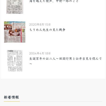
海を越えた歌声、中野一郎のこと
2020年8月15日
ちりめん先生の見た戦争
2004年4月18日
生誕百年のお二人～田淵行男と臼井吉見を偲んで
～
新着情報