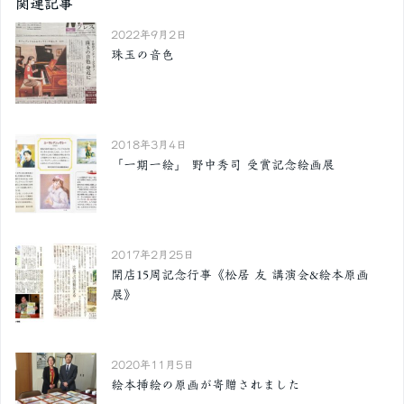
関連記事
2022年9月2日
珠玉の音色
2018年3月4日
「一期一絵」 野中秀司 受賞記念絵画展
2017年2月25日
開店15周記念行事《松居 友 講演会&絵本原画
展》
2020年11月5日
絵本挿絵の原画が寄贈されました