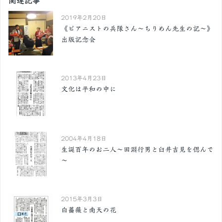
関連記事
2019年2月20日
《ピアニストの兵隊さん～ちりめん先生の記～》
出版記念会
2013年4月23日
文化は平和の中に
2004年4月18日
生誕百年のお二人～田淵行男と臼井吉見を偲んで
～
2015年3月3日
白薔薇と南天の花