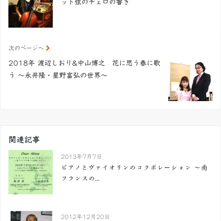
ット弦のチェロの響き
次のページへ
2018年 渡辺しおり&中山博之 花に思う春に歌
う ～永井隆・星野富弘の世界～
関連記事
2013年7月7日
ピアノとヴァイオリンのコラボレーション ～南
フランスの...
2012年12月20日