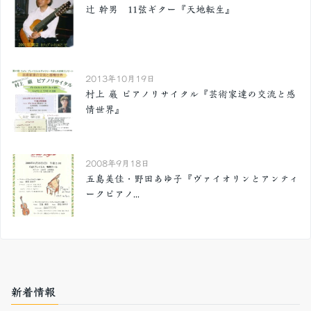
辻 幹男 11弦ギター『天地転生』
2013年10月19日
村上 巌 ピアノリサイタル『芸術家達の交流と感
情世界』
2008年9月18日
五島美佳・野田あゆ子『ヴァイオリンとアンティ
ークピアノ...
新着情報