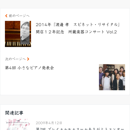
前のページへ
2014年『渡邊 孝 スピネット・リサイタル』
開店１２年記念 所蔵楽器コンサート Vol.2
次のページへ
第4回 小さなピアノ発表会
関連記事
2009年4月12日
第2回 プレイエル＆エラールありがとうコンサー